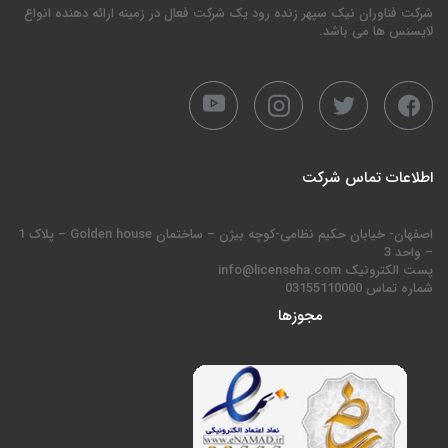
شرکت فناوران نیک سپهر زنده رود یک شرکت فعال در زمینه ارائه دهنده انواع
لایسنس ها می باشد.
اطلاعات تماس شرکت
اصفهان- خیابان حکیم نظامی-کوچه بیژن – ساختمان Golden house – پلاک 1
– واحد 3
پست الکترونیک info@licenseha.com
شماره تماس 03155110000
مجوزها