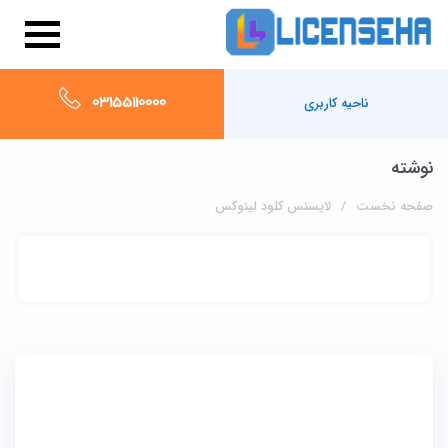
03155110000
ناحیه کاربری
نوشته
صفحه نخست
لایسنس کلود لینوکس