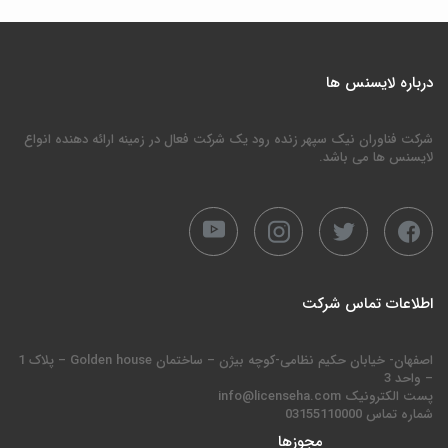
درباره لایسنس ها
شرکت فناوران نیک سپهر زنده رود یک شرکت فعال در زمینه ارائه دهنده انواع
لایسنس ها می باشد.
اطلاعات تماس شرکت
اصفهان- خیابان حکیم نظامی-کوچه بیژن – ساختمان Golden house – پلاک 1
– واحد 3
پست الکترونیک info@licenseha.com
شماره تماس 03155110000
مجوزها