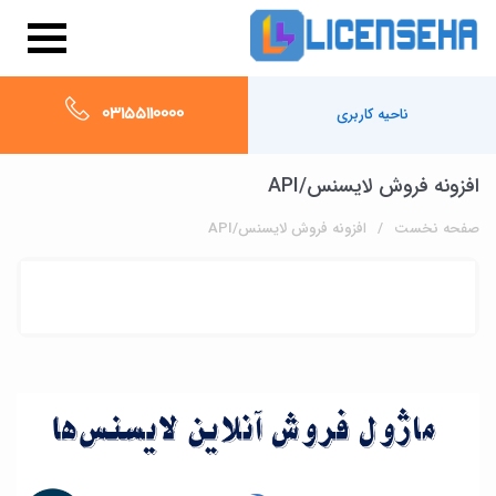
03155110000
ناحیه کاربری
افزونه فروش لایسنس/API
صفحه نخست
افزونه فروش لایسنس/API