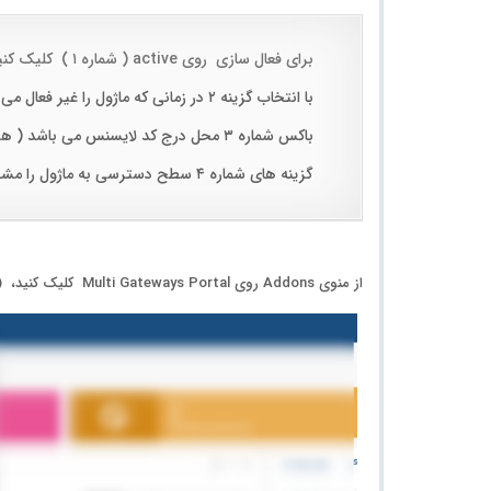
برای فعال سازی روی active ( شماره ۱ ) کلیک کنید
با انتخاب گزینه ۲ در زمانی که ماژول را غیر فعال می کنید اطلاعات و تراکنش ها پاک نمی شود
باکس شماره ۳ محل درج کد لایسنس می باشد ( هر کد لایسنس برای یک سایت می باشد)
گزینه های شماره ۴ سطح دسترسی به ماژول را مشخص می کند
از منوی Addons روی Multi Gateways Portal کلیک کنید، ( مطابق تصویر زیر)