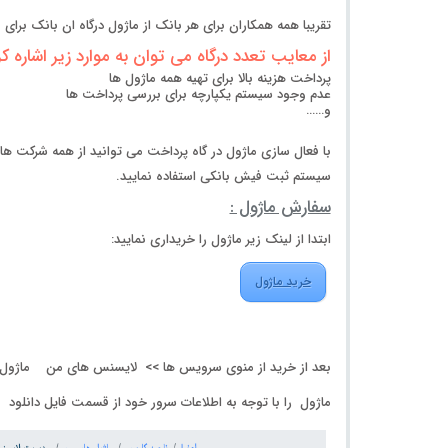
تقریبا همه همکاران برای هر بانک از ماژول درگاه ان بانک برای WHMCS خود استفاده می کنند
از معایب تعدد درگاه می توان به موارد زیر اشاره کر
پرداخت هزینه بالا برای تهیه همه ماژول ها
عدم وجود سیستم یکپارچه برای بررسی پرداخت ها
و……
با فعال سازی ماژول در گاه پرداخت می توانید از همه شرکت های
سیستم ثبت فیش بانکی استفاده نمایید.
سفارش ماژول :
ابتدا از لینک زیر ماژول را خریداری نمایید:
خرید ماژول
بعد از خرید از منوی سرویس ها >> لایسنس های من ماژول را باز کنید.( کد
ماژول را با توجه به اطلاعات سرور خود از قسمت فایل دانلود و در whmcs خود از حالت فشرده خارج کنید و فایل zip را پا