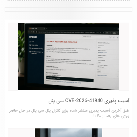
آسیب پذیری CVE-2026-41940 سی پنل
طبق آخرین آسیب پذیری منتشر شده برای کنترل پنل سی پنل در حال حاضر
ورژن های بعد از ۱۱.۴۰...