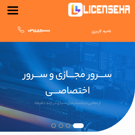
03155110000
ناحیه کاربری
ســـرور مجـــازی و ســـرور
اختصاصـــی
از تمامی دیتاسنترهای دنیا و در چند دقیقه