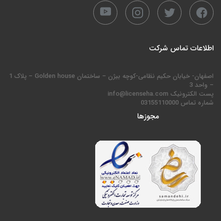
اطلاعات تماس شرکت
اصفهان- خیابان حکیم نظامی-کوچه بیژن – ساختمان Golden house – پلاک 1
– واحد 3
پست الکترونیک info@licenseha.com
شماره تماس 03155110000
مجوزها