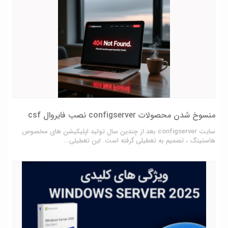
منسوخ شدن محصولات configserver نصب فایروال csf
سایت configserver بعد از چندین سال تولید اپلیکیشن های مخصوص
هاستینگ ، تصمیم به تعطیلی گرفته است. این تعطیلی...