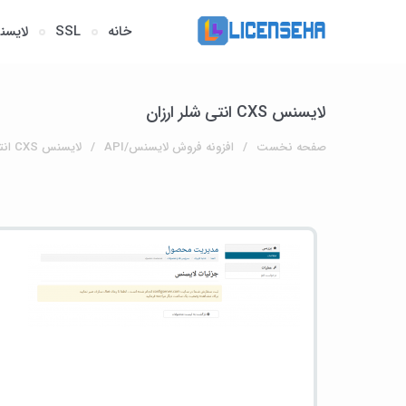
خانه
SSL
لایسن
لایسنس CXS انتی شلر ارزان
صفحه نخست
افزونه فروش لایسنس/API
لایسنس CXS انتی شلر ارزان