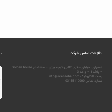
اطلاعات تماس شرکت
مج
اصفهان- خیابان حکیم نظامی-کوچه بیژن – ساختمان Golden house
– پلاک 1 – واحد 3
پست الکترونیک info@licenseha.com
شماره تماس 03155110000