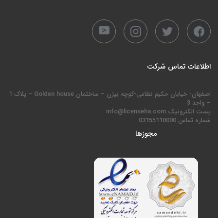
اطلاعات تماس شرکت
اصفهان- خیابان حکیم نظامی-کوچه بیژن – ساختمان Golden house – پلاک 1
– واحد 3
پست الکترونیک info@licenseha.com
شماره تماس 03155110000
مجوزها