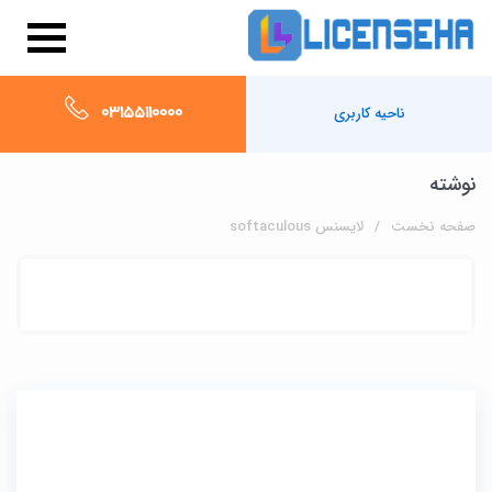
03155110000
ناحیه کاربری
نوشته
صفحه نخست
لایسنس softaculous