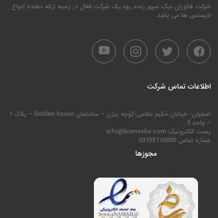
شرکت فناوران نیک سپهر زنده رود یک شرکت فعال در زمینه ارائه دهنده انواع
لایسنس ها می باشد.
اطلاعات تماس شرکت
اصفهان- خیابان حکیم نظامی-کوچه بیژن – ساختمان Golden house – پلاک 1
– واحد 3
پست الکترونیک info@licenseha.com
شماره تماس 03155110000
مجوزها