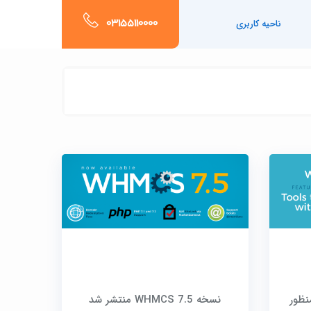
03155110000
ناحیه کاربری
رات در WHMCS بمنظور
نسخه WHMCS 7.5 منتشر شد