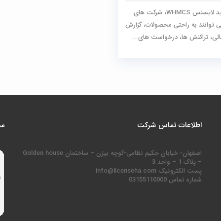
با خرید لایسنس WHMCS، شرکت های
ی توانند به راحتی محصولات، گزارش
لی، تراکنش ها، درخواست های...
اطلاعات تماس شرکت
مج
اصفهان- خیابان حکیم نظامی-کوچه بیژن – ساختمان Golden house
– پلاک 1 – واحد 3
پست الکترونیک info@licenseha.com
شماره تماس 03155110000