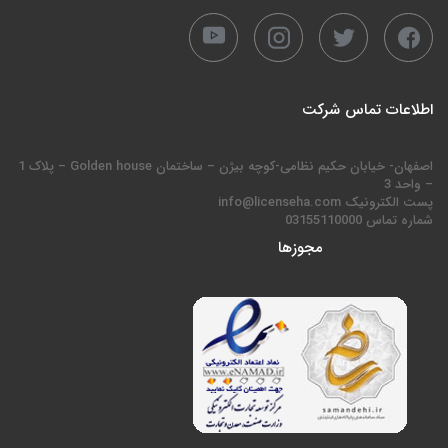
اطلاعات تماس شرکت
اصفهان- خیابان حکیم نظامی-کوچه بیژن – ساختمان Golden house – پلاک 1
– واحد 3
پست الکترونیک info@licenseha.com
شماره تماس 03155110000
مجوزها