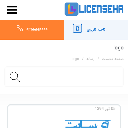
03155110000
ناحیه کاربری
logo
صفحه نخست
رسانه
logo
05 تیر 1394