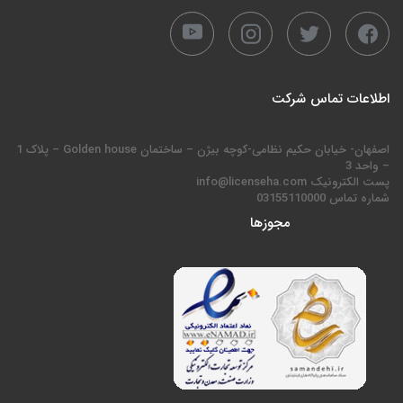
اطلاعات تماس شرکت
اصفهان- خیابان حکیم نظامی-کوچه بیژن – ساختمان Golden house – پلاک 1
– واحد 3
پست الکترونیک info@licenseha.com
شماره تماس 03155110000
مجوزها