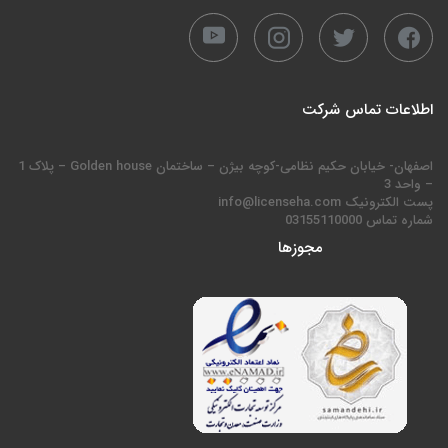
اطلاعات تماس شرکت
اصفهان- خیابان حکیم نظامی-کوچه بیژن – ساختمان Golden house – پلاک 1
– واحد 3
پست الکترونیک info@licenseha.com
شماره تماس 03155110000
مجوزها