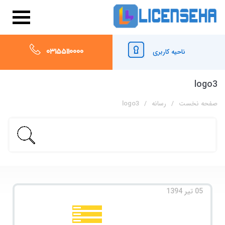
03155110000
ناحیه کاربری
logo3
صفحه نخست
رسانه
logo3
05 تیر 1394