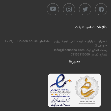
اطلاعات تماس شرکت
اصفهان- خیابان حکیم نظامی-کوچه بیژن – ساختمان Golden house – پلاک 1
– واحد 3
پست الکترونیک info@licenseha.com
شماره تماس 03155110000
مجوزها