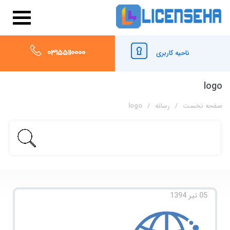
03155110000
ناحیه کاربری
logo
صفحه نخست
رسانه
logo
05 تیر 1394