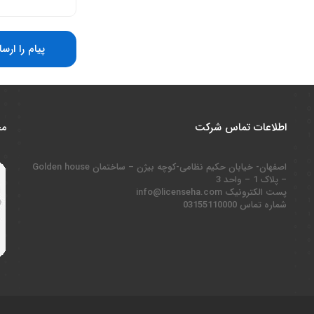
پیام را ارس
اطلاعات تماس شرکت
مج
اصفهان- خیابان حکیم نظامی-کوچه بیژن – ساختمان Golden house
– پلاک 1 – واحد 3
پست الکترونیک info@licenseha.com
شماره تماس 03155110000