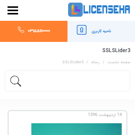
03155110000
ناحیه کاربری
SSLSLider3
صفحه نخست
رسانه
SSLSLider3
14 اردیبهشت 1396