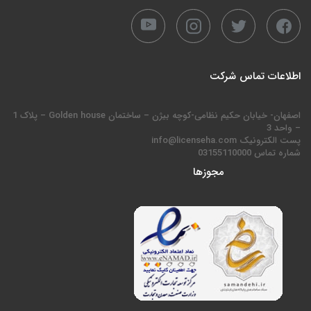
اطلاعات تماس شرکت
اصفهان- خیابان حکیم نظامی-کوچه بیژن – ساختمان Golden house – پلاک 1
– واحد 3
پست الکترونیک info@licenseha.com
شماره تماس 03155110000
مجوزها