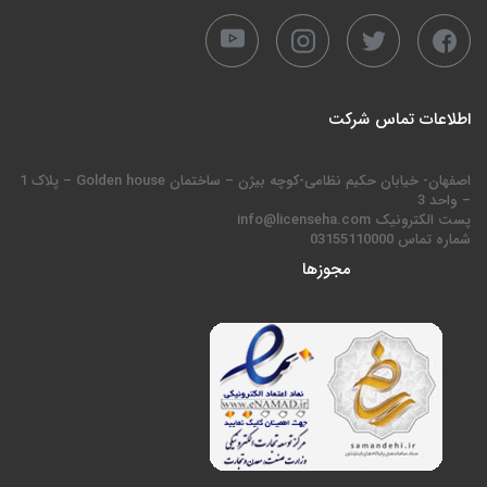
اطلاعات تماس شرکت
اصفهان- خیابان حکیم نظامی-کوچه بیژن – ساختمان Golden house – پلاک 1
– واحد 3
پست الکترونیک info@licenseha.com
شماره تماس 03155110000
مجوزها