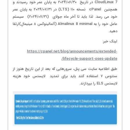
CloudLinux 7 در تاریخ ۲۰۲۴/۰۶/۳۰ به پایان عمر خود رسیدند و
همچنین cPanel نسخه ۱۱۰ (LTS) در ۲۰۲۴/۰۷/۳۱ به پایان عمر
خود می رسد. لذا باید تا آخر ماه جولای (۲۰۲۴/۰۷/۳۱) سیستم
عامل خود را به Almalinux 8 minimal (آلمالینوکس ۸ مینیمال)ارتقا
دهید.
لینک خبر:
https://cpanel.net/blog/announcements/extended-
lifecycle-support-oses-update/
طبق اطلاعیه سایت سی پنل، سرورهایی که بعد از این تاریخ هنوز از
سنتوس ۷ استفاده کنند باید برای تمدید لایسنس خود هزینه
لایسنس ELS را بپردازند.