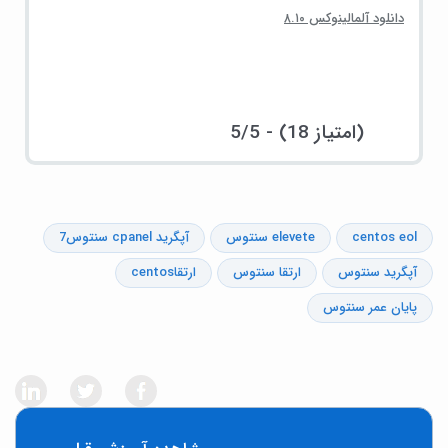
دانلود آلمالینوکس ۸.۱۰
5/5 - (18 امتیاز)
centos eol
elevete سنتوس
آپگرید cpanel سنتوس7
آپگرید سنتوس
ارتقا سنتوس
ارتقاcentos
پایان عمر سنتوس