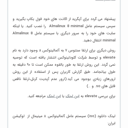
پیشنهاد می گردد
برای آپگرید از اکانت های خود فول بکاپ بگیرید و
سپس سیستم عامل Almalinux 8 minimal را نصب کنید. یا اینکه
سایت های خود را به سرور دیگری با سیستم عامل Almalinux 8
minimal انتقال دهید.
روش دیگری برای ارتقا سنتوس ۷ به آلمالینوکس ۸ وجود دارد به نام
elevate و توسط شرکت کلودلینوکس انتشار یافته است که
توصیه
نمی گردد
. این روش ارتقا به طور بالقوه ممکن است تا ۹۰ دقیقه به
طول بیانجامد. طبق گزارش کاربران پس از استفاده از این روش
ارورهای زیادی بوجود می آید.(ارور عدم آپدیت کرنل،ارتقا ناقص
فایل های so. و ..)
برای بررسی elevate به
این لینک
یا
این لینک
مراجعه کنید.
لینک دانلود (iso) سیستم عامل آلمالینوکس ۸ مینیمال از لوکیشن
ایران: