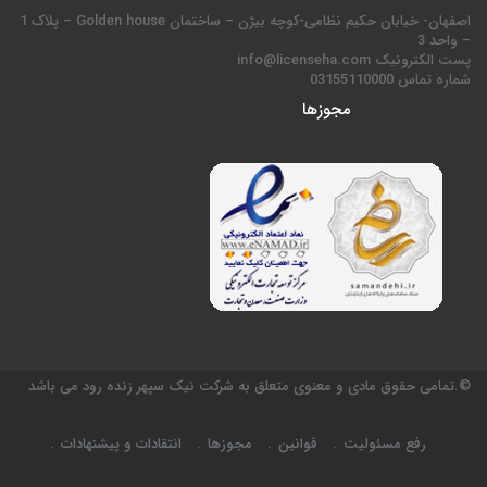
اصفهان- خیابان حکیم نظامی-کوچه بیژن – ساختمان Golden house – پلاک 1
– واحد 3
پست الکترونیک info@licenseha.com
شماره تماس 03155110000
مجوزها
©.تمامی حقوق مادی و معنوی متعلق به شرکت نیک سپهر زنده رود می باشد
رفع مسئولیت
قوانین
مجوزها
انتقادات و پیشنهادات