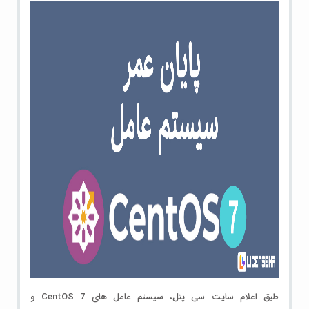
طبق اعلام سایت سی پنل، سیستم عامل های CentOS 7 و