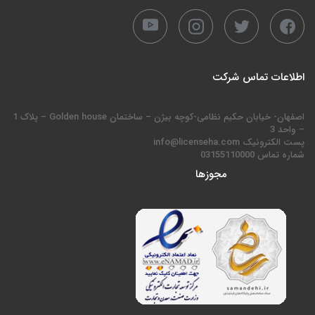
اطلاعات تماس شرکت
اصفهان- خیابان حکیم نظامی-کوچه بیژن – ساختمان Golden house – پلاک 1
– واحد 3
پست الکترونیک info@licenseha.com
شماره تماس 03155110000
مجوزها