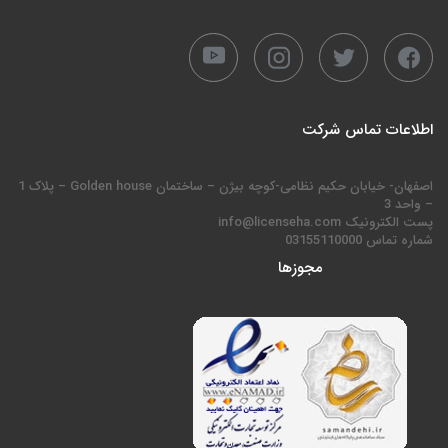
اطلاعات تماس شرکت
اصفهان- خیابان حکیم نظامی-کوچه بیژن – ساختمان Golden house – پلاک 1
– واحد 3
پست الکترونیک info@licenseha.com
شماره تماس 03155110000
مجوزها