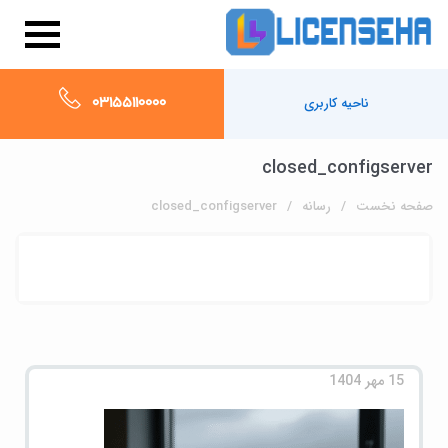
03155110000
ناحیه کاربری
closed_configserver
صفحه نخست
رسانه
closed_configserver
15 مهر 1404