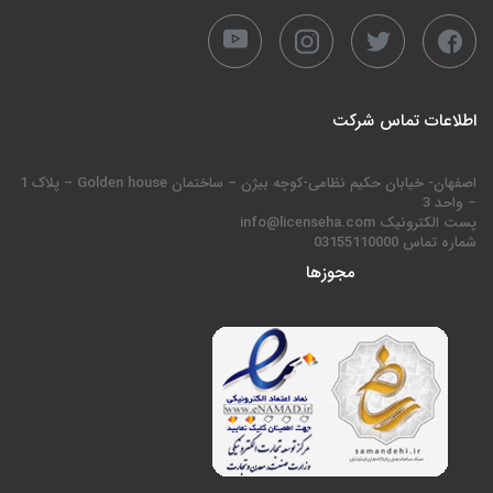
اطلاعات تماس شرکت
اصفهان- خیابان حکیم نظامی-کوچه بیژن – ساختمان Golden house – پلاک 1
– واحد 3
پست الکترونیک info@licenseha.com
شماره تماس 03155110000
مجوزها