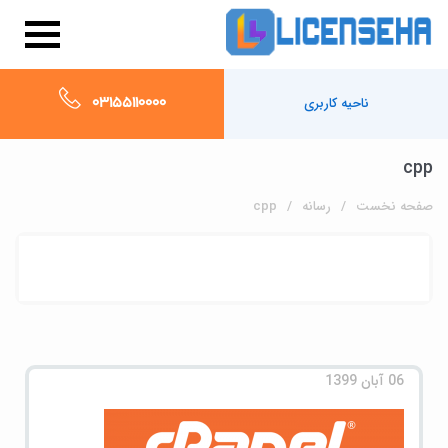
03155110000
ناحیه کاربری
cpp
صفحه نخست
رسانه
cpp
06 آبان 1399