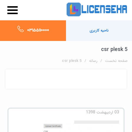
03155110000
ناحیه کاربری
csr plesk 5
صفحه نخست
رسانه
csr plesk 5
03 اردیبهشت 1398