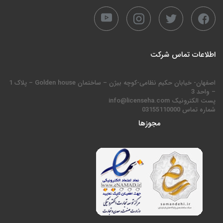
اطلاعات تماس شرکت
اصفهان- خیابان حکیم نظامی-کوچه بیژن – ساختمان Golden house – پلاک 1
– واحد 3
پست الکترونیک info@licenseha.com
شماره تماس 03155110000
مجوزها