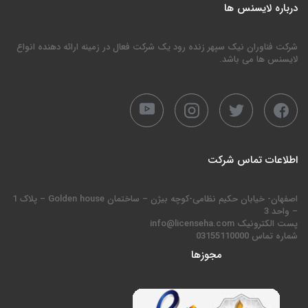
درباره لایسنس ها
شرکت فناوران نیک سپهر زنده رود یک شرکت فعال در زمینه ارائه دهنده انواع
لایسنس ها می باشد.
اطلاعات تماس شرکت
اصفهان- خیابان حکیم نظامی-کوچه بیژن – ساختمان Golden house – پلاک 1
– واحد 3
پست الکترونیک info@licenseha.com
شماره تماس 03155110000
مجوزها