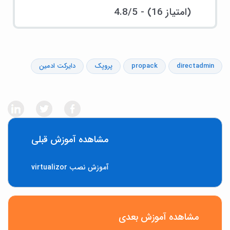
4.8/5 - (16 امتیاز)
directadmin
propack
پروپک
دایرکت ادمین
مشاهده آموزش قبلی
آموزش نصب virtualizor
مشاهده آموزش بعدی