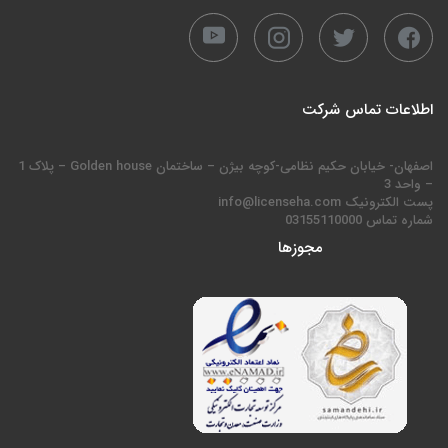
اطلاعات تماس شرکت
اصفهان- خیابان حکیم نظامی-کوچه بیژن – ساختمان Golden house – پلاک 1
– واحد 3
پست الکترونیک info@licenseha.com
شماره تماس 03155110000
مجوزها