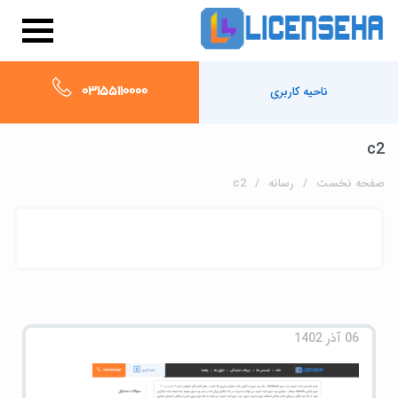
03155110000
ناحیه کاربری
c2
صفحه نخست
رسانه
c2
06 آذر 1402