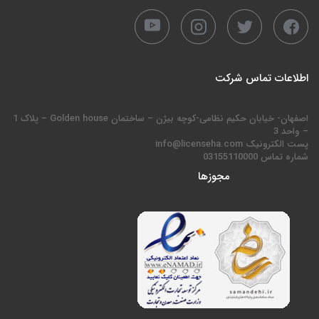
اطلاعات تماس شرکت
اصفهان- خیابان حکیم نظامی-کوچه بیژن – ساختمان Golden house – پلاک 1
– واحد 3
پست الکترونیک info@licenseha.com
شماره تماس 03155110000
مجوزها