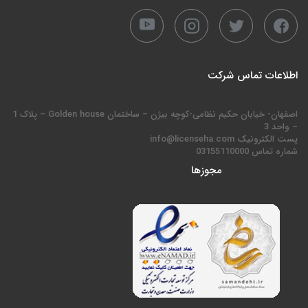
اطلاعات تماس شرکت
اصفهان- خیابان حکیم نظامی-کوچه بیژن – ساختمان Golden house – پلاک 1
– واحد 3
پست الکترونیک info@licenseha.com
شماره تماس 03155110000
مجوزها