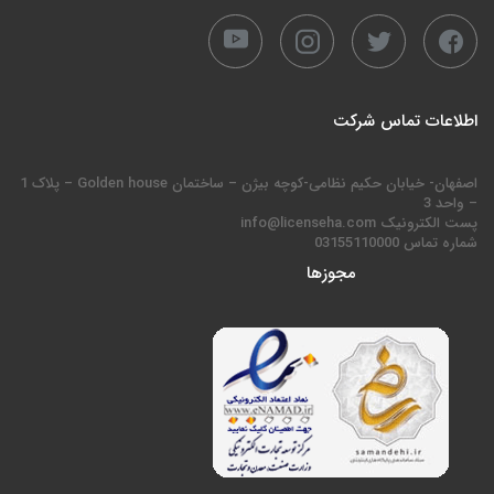
اطلاعات تماس شرکت
اصفهان- خیابان حکیم نظامی-کوچه بیژن – ساختمان Golden house – پلاک 1
– واحد 3
پست الکترونیک info@licenseha.com
شماره تماس 03155110000
مجوزها