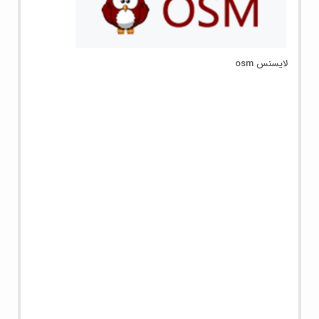
لایسنس osm