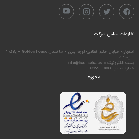
اطلاعات تماس شرکت
اصفهان- خیابان حکیم نظامی-کوچه بیژن – ساختمان Golden house – پلاک 1
– واحد 3
پست الکترونیک info@licenseha.com
شماره تماس 03155110000
مجوزها