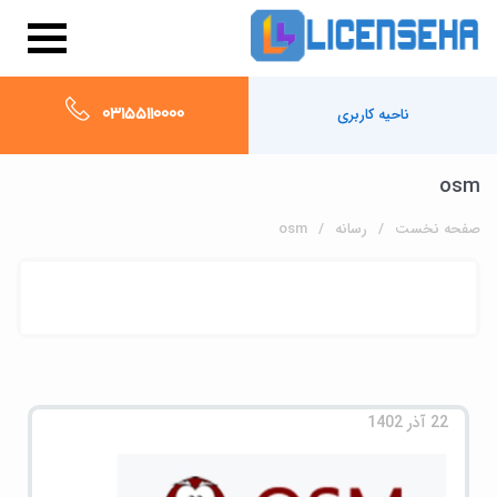
03155110000
ناحیه کاربری
osm
صفحه نخست
رسانه
osm
22 آذر 1402