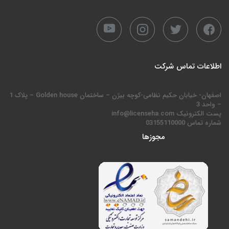
اطلاعات تماس شرکت
اصفهان- خیابان حکیم نظامی-کوچه بیژن – ساختمان Golden house – پلاک 1
– واحد 3
پست الکترونیک info@licenseha.com
شماره تماس 03155110000
مجوزها