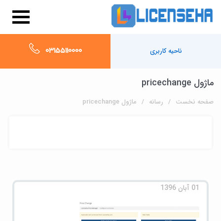
03155110000
ناحیه کاربری
ماژول pricechange
صفحه نخست
رسانه
ماژول pricechange
01 آبان 1396