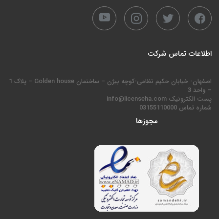
اطلاعات تماس شرکت
اصفهان- خیابان حکیم نظامی-کوچه بیژن – ساختمان Golden house – پلاک 1
– واحد 3
پست الکترونیک info@licenseha.com
شماره تماس 03155110000
مجوزها