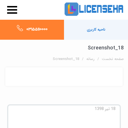
03155110000
ناحیه کاربری
Screenshot_18
صفحه نخست
رسانه
Screenshot_18
18 تیر 1398