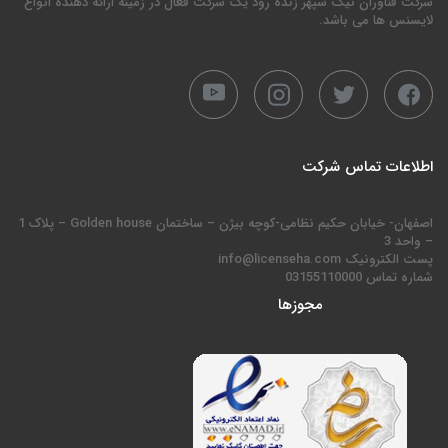
شرکت فناوران نیک سپهر زنده رود یک شرکت فعال در زمینه ارائه دهنده انواع
لایسنس ها می باشد.
اطلاعات تماس شرکت
اصفهان- خیابان حکیم نظامی-کوچه بیژن – ساختمان Golden house – پلاک 1
– واحد 3
پست الکترونیک info@licenseha.com
شماره تماس 03155110000
مجوزها