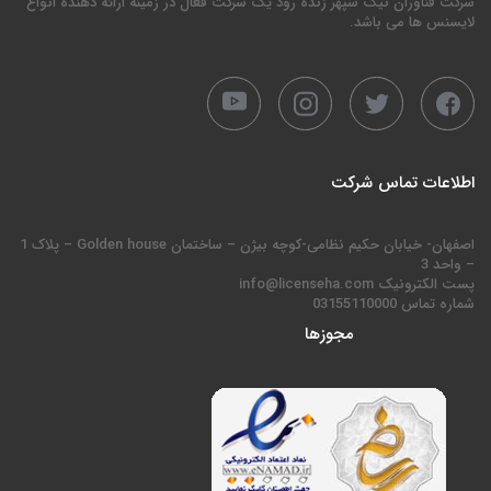
شرکت فناوران نیک سپهر زنده رود یک شرکت فعال در زمینه ارائه دهنده انواع
لایسنس ها می باشد.
اطلاعات تماس شرکت
اصفهان- خیابان حکیم نظامی-کوچه بیژن – ساختمان Golden house – پلاک 1
– واحد 3
پست الکترونیک info@licenseha.com
شماره تماس 03155110000
مجوزها