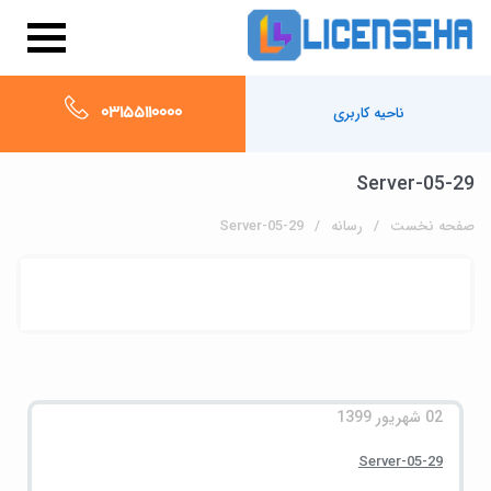
03155110000
ناحیه کاربری
Server-05-29
صفحه نخست
رسانه
Server-05-29
02 شهریور 1399
Server-05-29