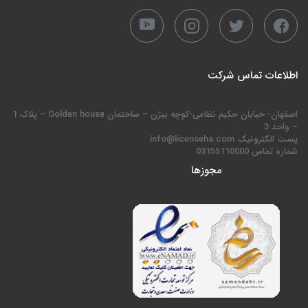
اطلاعات تماس شرکت
اصفهان- خیابان حکیم نظامی-کوچه بیژن – ساختمان Golden house – پلاک 1
– واحد 3
پست الکترونیک info@licenseha.com
شماره تماس 03155110000
مجوزها