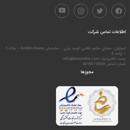
اطلاعات تماس شرکت
اصفهان- خیابان حکیم نظامی-کوچه بیژن – ساختمان Golden house – پلاک 1
– واحد 3
پست الکترونیک info@licenseha.com
شماره تماس 03155110000
مجوزها