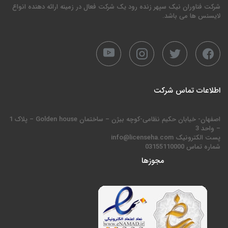
شرکت فناوران نیک سپهر زنده رود یک شرکت فعال در زمینه ارائه دهنده انواع
لایسنس ها می باشد.
اطلاعات تماس شرکت
اصفهان- خیابان حکیم نظامی-کوچه بیژن – ساختمان Golden house – پلاک 1
– واحد 3
پست الکترونیک info@licenseha.com
شماره تماس 03155110000
مجوزها