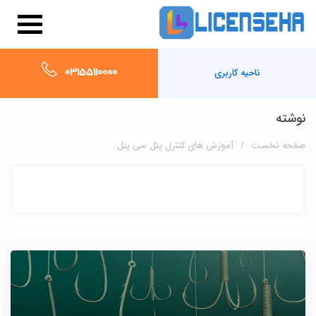
03155110000
ناحیه کاربری
نوشته
صفحه نخست
آموزش های کنترل پنل سی پنل