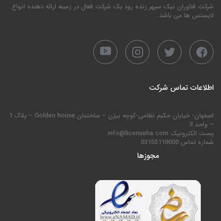
شرکت فناوران نیک سپهر زنده رود یک شرکت فعال در زمینه ارائه دهنده انواع
لایسنس ها می باشد.
اطلاعات تماس شرکت
اصفهان- خیابان حکیم نظامی-کوچه بیژن – ساختمان Golden house – پلاک 1
– واحد 3
پست الکترونیک info@licenseha.com
شماره تماس 03155110000
مجوزها