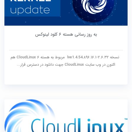
به روز رسانی هسته ۶ کلود لینوکس
نسخه ۲.۶.۳۲-۸۹۶.۱۶.۱.lve1.4.54 مربوط به هسته ۶ CloudLinux هم
اکنون در وب سایت CloudLinux جهت دانلود در دسترس قرار...