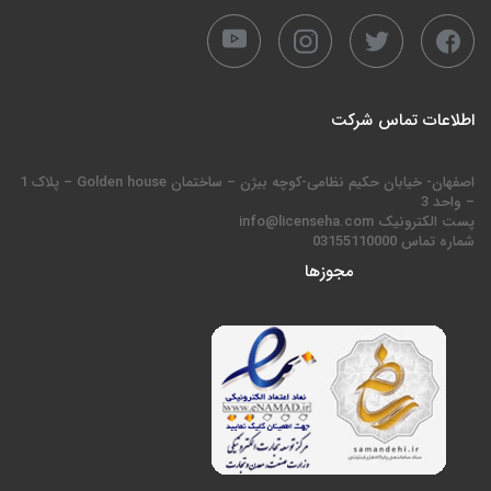
اطلاعات تماس شرکت
اصفهان- خیابان حکیم نظامی-کوچه بیژن – ساختمان Golden house – پلاک 1
– واحد 3
پست الکترونیک info@licenseha.com
شماره تماس 03155110000
مجوزها