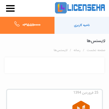
03155110000
ناحیه کاربری
لایسنس‌ها
صفحه نخست
رسانه
لایسنس‌ها
25 فروردین 1394