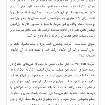
یاهو در ماه می سال ۲۰۱۲ با خرید شبکه اجتماعی تامبلر به عنوان یک
میکرو بلاگینگ که در استفاده و داشتن امکانات متفاوت برای کاربران
خود، معروف بود، اما آیا این خرید درست بود؟ این شبکه اجتماعی با
افت ارزش ۲۳۰ میلیون دلار در امسال، ضربه سختی به یاهو وارد کرد
و نهایتا باعث واگذاری این شرکت با مبلغ ۵ میلیون دلار به بزرگترین
اپراتور تلفن همراه در ایالات متحده گردید. هر چند خانم ماریسا مایر
رئیس شرکت یاهو همچنان از خرید تامبلر دفاع می کند.
سوال اینجاست ، شرکت ورایزون قصد دارد با برند معروف یاهو و
مدل کسب و کار آن چگونه رفتار کند و قصد دارد از آن چگونه
استفاده کند؟
شرکت Verizon در حال تبدیل شدن به یکی از غول‌های مطرح در
زمینه فناوری است. این شرکت در سال گذشته شرکت AOL را به
قیمت ۴.۴ میلیارد دلار خریداری کرد تا در زمره قوی‌ترین اپراتور‌ها قرار
بگیرد. هم اکنون شرکت ورایزون به یکی از قوی ترین موتورهای
جستجو دست یافته است تا بتواند محصولات آینده شرکتش را
توسعه دهد. البته به نظر می‌رسد قرار نیست هسته اصلی و ماهیت
یاهو تغییراتی اعمال شود و یا نام یاهو از ذهن ‌ها حذف گردد و این
خرید بیشتر جنبه مدیریتی و صاحب امتیازی خواهد داشت.