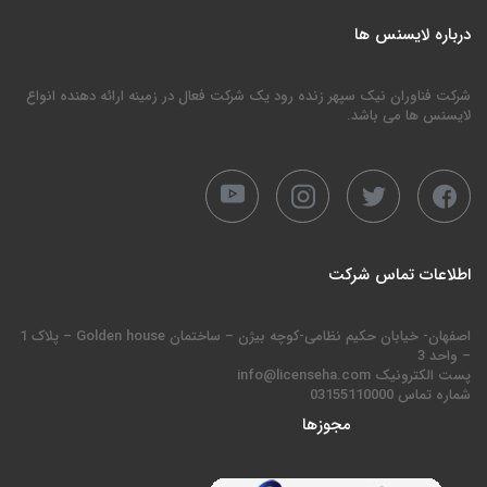
درباره لایسنس ها
شرکت فناوران نیک سپهر زنده رود یک شرکت فعال در زمینه ارائه دهنده انواع
لایسنس ها می باشد.
اطلاعات تماس شرکت
اصفهان- خیابان حکیم نظامی-کوچه بیژن – ساختمان Golden house – پلاک 1
– واحد 3
پست الکترونیک info@licenseha.com
شماره تماس 03155110000
مجوزها