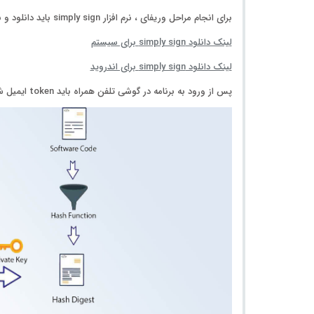
برای انجام مراحل وریفای ، نرم افزار
simply sign
باید دانلود و 
لینک دانلود simply sign برای سیستم
لینک دانلود simply sign برای اندروید
پس از ورود به برنامه در گوشی تلفن همراه باید token ایمیل شده را در نرم افزار وارد کنید و سپس بعد از وارد کردن token یک ایمیل تایید ارسال می گردد. باید ایمیل را تایید نمایید.