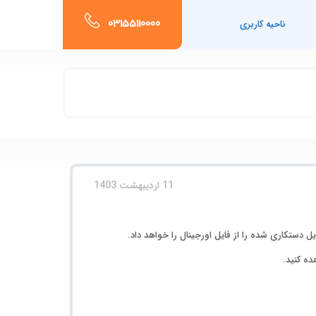
03155110000
ناحیه کاربری
11 اردیبهشت 1403
ه کنید.