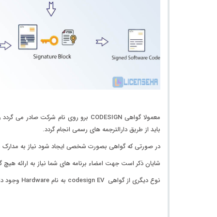
معمولا گواهی CODESIGN برو روی
نام شرکت
صادر می گردد و
باید از طریق
دارالترجمه های رسمی
انجام گردد.
در صورتی که گواهی بصورت
شخصی
ایجاد شود نیاز به مدارک شرکتی نمی باشد(
شایان ذکر است جهت امضاء برنامه های شما نیاز به ارائه هیچ 
نوع دیگری از گواهی codesign EV به نام Hardware وجود دارد که نیاز به ست card و Reader دارد.قیمت ست Card&Reader به همراه هزینه ارسال پستی آن هنگام خرید اولیه محاسبه می گردد.