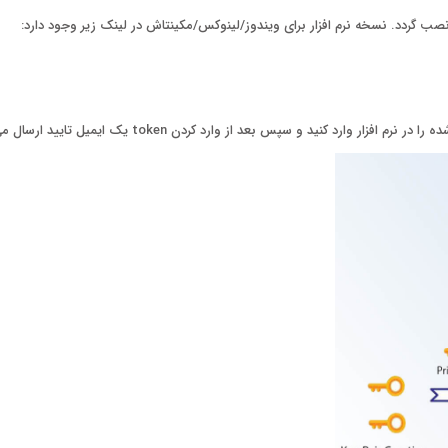
نصب گردد. نسخه نرم افزار برای ویندوز/لینوکس/مکینتاش در لینک زیر وجود دارد: