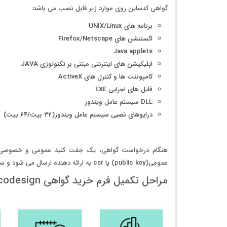
گواهی کدساین روی موارد زیر قابل نصب می باشد:
برنامه های UNIX/Linux
اکستنشن های Firefox/Netscape
Java applets
اپلیکیشن های اینترنتی مبتنی بر تکنولوژی JAVA
کامپوننت ها و کنترل های ActiveX
فایل های اجرایی EXE
DLL سیستم عامل ویندوز
درایوهای نصبی سیستم عامل ویندوز(۳۲ بیت/۶۴ بیت)
عمومی(public key) یا csr به ارائه دهنده ارسال می شود و سپس سایت certum گواهی صادر می کند.
مراحل تکمیل فرم خرید گواهی codesign بصورت عکس زیر می باشد.