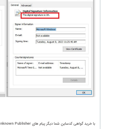
با خرید گواهی کدساین شما دیگر پیام های Unknown Publisher یا SmartScreen را در ویندوز نمی بینید و این برای شهرت نرم افزار شما اقدام مهمی می باشد.