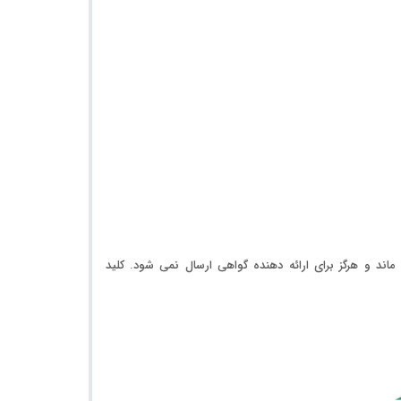
کلید خصوصی یا private key بر روی سیستم خریدار باقی می ماند و هرگز برای ارائه دهنده گواهی ارسال نمی شود. کلید