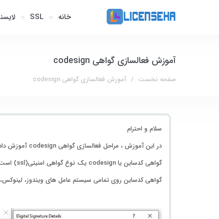
خانه
SSL
لایسن
آموزش فعالسازی گواهی codesign
صفحه نخست
آموزش فعالسازی گواهی codesign
سلام و احترام
در این آموزش ، مراحل فعالسازی گواهی codesign آموزش داده می شود.
گواهی کدساین یا codesign یک نوع گواهی امنیتی(ssl) است که روی نرم افزارها نصب می شود و به کاربران نرم افزار(enduser) اجازه تشخیص فایل دستکاری شده را از فایل اورجینال را خواهد داد.
گواهی کدساین روی تمامی سیستم عامل های ویندوز، لینوکس، م