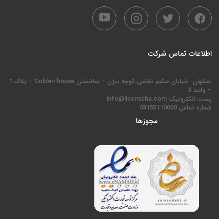
اطلاعات تماس شرکت
اصفهان- خیابان حکیم نظامی-کوچه بیژن – ساختمان Golden house – پلاک 1
– واحد 3
پست الکترونیک info@licenseha.com
شماره تماس 03155110000
مجوزها