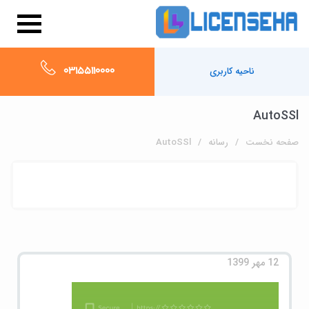
03155110000
ناحیه کاربری
AutoSSl
صفحه نخست
رسانه
AutoSSl
12 مهر 1399