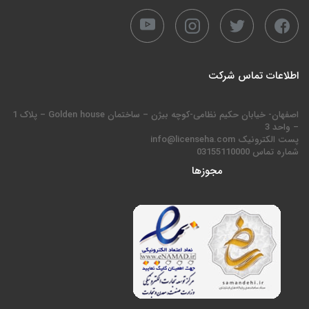
اطلاعات تماس شرکت
اصفهان- خیابان حکیم نظامی-کوچه بیژن – ساختمان Golden house – پلاک 1
– واحد 3
پست الکترونیک info@licenseha.com
شماره تماس 03155110000
مجوزها