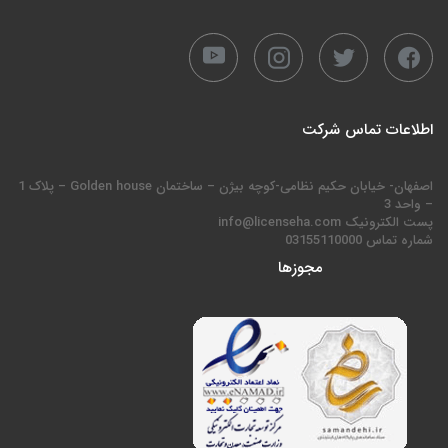
اطلاعات تماس شرکت
اصفهان- خیابان حکیم نظامی-کوچه بیژن – ساختمان Golden house – پلاک 1
– واحد 3
پست الکترونیک info@licenseha.com
شماره تماس 03155110000
مجوزها