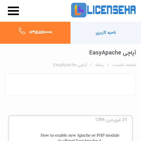
03155110000
ناحیه کاربری
آپاچی EasyApache
صفحه نخست
رسانه
آپاچی EasyApache
31 فروردین 1396