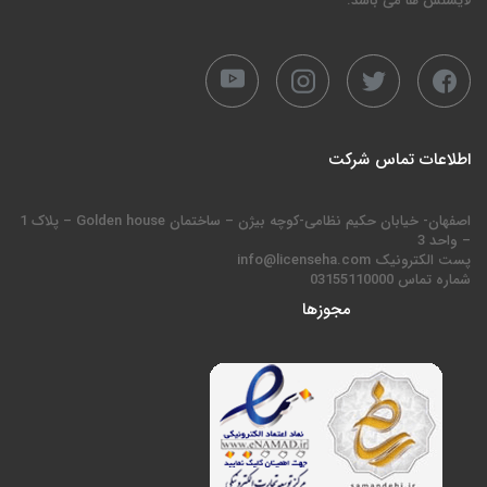
لایسنس ها می باشد.
اطلاعات تماس شرکت
اصفهان- خیابان حکیم نظامی-کوچه بیژن – ساختمان Golden house – پلاک 1
– واحد 3
پست الکترونیک info@licenseha.com
شماره تماس 03155110000
مجوزها